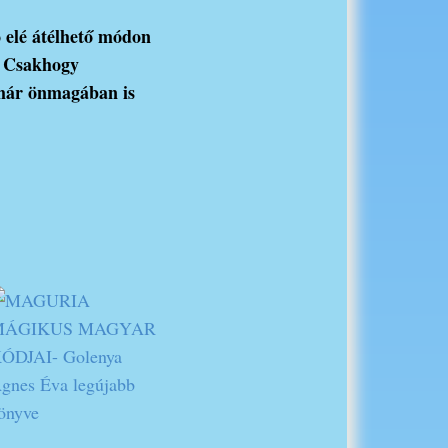
ó elé átélhető módon
. Csakhogy
 már önmagában is