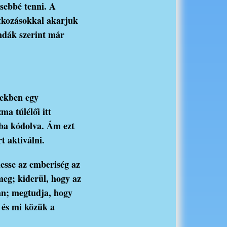
esebbé tenni. A
atkozásokkal akarjuk
endák szerint már
vekben egy
a túlélői itt
gba kódolva. Ám ezt
t aktiválni.
esse az emberiség az
meg; kiderül, hogy az
an; megtudja, hogy
 és mi közük a