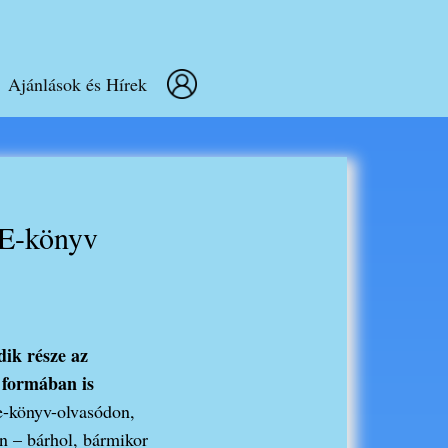
Log out
Ajánlások és Hírek
E-könyv
dik része az
formában is
-könyv-olvasódon,
n – bárhol, bármikor