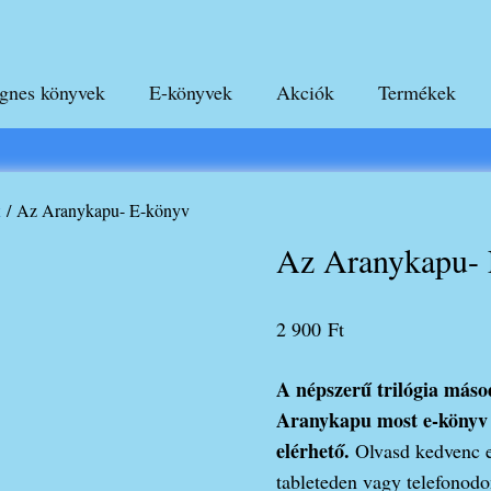
gnes könyvek
E-könyvek
Akciók
Termékek
k
/ Az Aranykapu- E-könyv
Az Aranykapu- 
2 900
Ft
A népszerű trilógia máso
Aranykapu most e-könyv 
elérhető.
Olvasd kedvenc e
tableteden vagy telefonodo