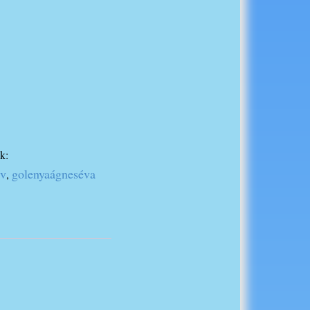
k:
yv
golenyaágneséva
,