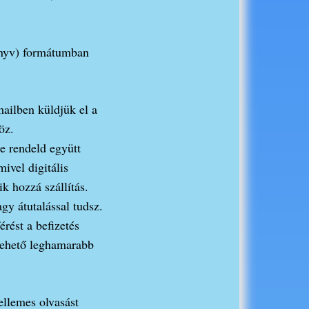
könyv) formátumban
mailben küldjük el a
öz.
e rendeld együtt
ivel digitális
ik hozzá szállítás.
gy átutalással tudsz.
érést a befizetés
lehető leghamarabb
ellemes olvasást