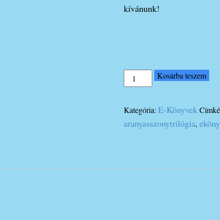
kívánunk!
Az
Kosárba teszem
Aranykapu-
E-
könyv
E-Könyvek
Kategória:
Címké
mennyiség
aranyasszonytrilógia
ekön
,