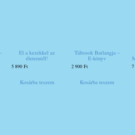
–
El a kezekkel az
Táltosok Barlangja –
életemtől!
E-könyv
5 890
Ft
2 900
Ft
7
Kosárba teszem
Kosárba teszem