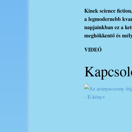
Kinek science fiction
a legmodernebb kvant
napjainkban ez a ke
meghökkentő és mély
VIDEÓ
Kapcsol