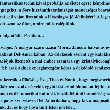
fantasztikus technikával próbálja az életet egyre kényelm
egségeket, a Sors kiszámíthatatlanságát mesterséges beav
at kell vajon fizetnünk a látszólagos jól-létünkért? A leg
kott azon az úton, amire mi is ráléptünk.
a folytatódik Peruban…
alóságos. A magyar származású Móricz János a hatvanas é
kkant Dél-Amerikában. Az őslakosok szerint egy kataklizm
ilizációjuk üzenetét a mai ember számára egy kristálykoron
 fel: csak akinek energiarezgése képes a dekódoló rendszer
ot keresik a főhősök, Éva, Theo és Nantu, hogy megismerh
Eközben az olvasó velük együtt ősi szimbólumokat fejthet 
iai és dél-amerikai kultúrák között feltűnő hasonlóság v
ar pálos szerzetesek Dél-Amerikában; hogy kik a mágusok
. Ja, és hogy hová tűnt Isten női fele…