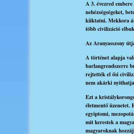
A 3. évezred embere 
nehézségségeket, bet
kiiktatni. Mekkora ár
több civilizáció elbu
Az Aranyasszony útj
A történet alapja v
barlangrendszerre bu
rejtették el ősi civ
nem akárki nyithatja
Ezt a kristálykorong
életmentő üzenetet. 
egyiptomi, mezopotám
mit kerestek a magy
magyaroknak hozzájuk