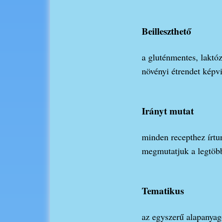
Beilleszthető
a gluténmentes, laktóz
növényi étrendet képvi
Irányt mutat
minden recepthez írtun
megmutatjuk a legtöbb 
Tematikus
az egyszerű alapanyago