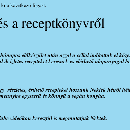
 ki a következő fogást.
s a receptkönyvről
ónapos előkészület után azzal a céllal indítottuk el köze
kik ízletes recepteket keresnek és elérhető alapanyagokb
y részletes, érthető recepteket hozzunk Nektek hétről hétr
mennyire egyszerű és könnyű a vegán konyha.
Tube videókon keresztül is megmutatjuk Nektek.