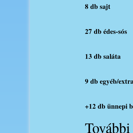
8 db sajt
27 db édes-sós
13 db saláta
9 db egyéb/extr
+12 db ünnepi 
További