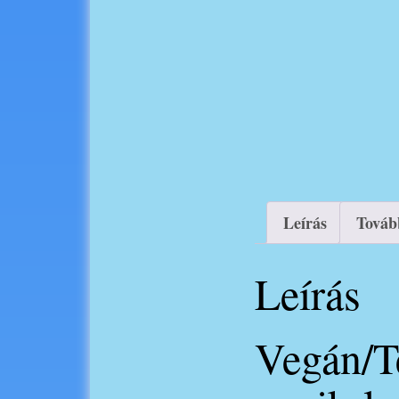
Leírás
Továb
Leírás
Vegán/Te