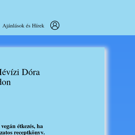
Log out
Ajánlások és Hírek
Hévízi Dóra
don
 vegán étkezés, ha
zatos receptkönyv.