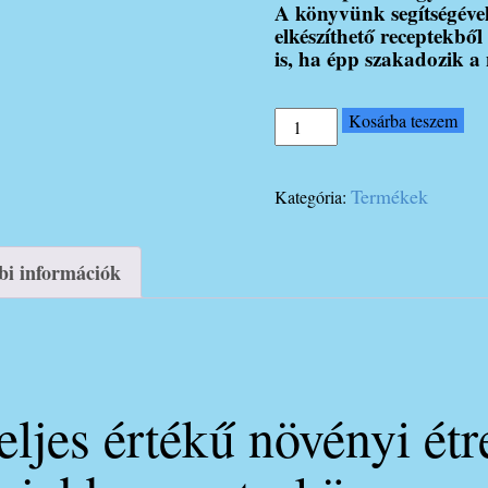
A könyvünk segítségéve
elkészíthető receptekből
is, ha épp szakadozik a 
Hévízi
Kosárba teszem
Ákos
–
Hévízi
Termékek
Kategória:
Dóra
Jövőd
a
bi információk
tányérodon
receptkönyv
mennyiség
ljes értékű növényi ét