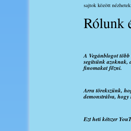
sajtok között nézhetek
Rólunk é
A Vegánblogot több h
segítsünk azoknak, a
finomakat főzni.
Arra törekszünk, hog
demonstrálva, hogy 
Ezt heti kétszer You