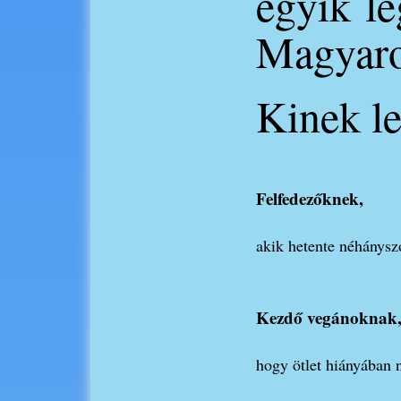
egyik l
Magyaro
Kinek le
Felfedezőknek,
akik hetente néhánysz
Kezdő vegánoknak
hogy ötlet hiányában n