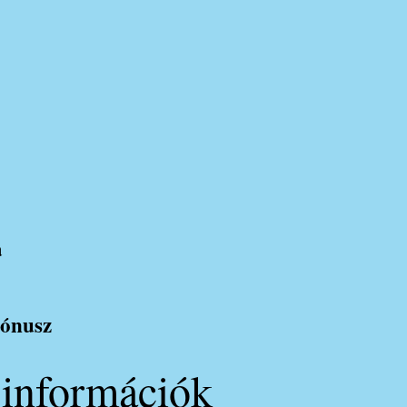
a
bónusz
 információk