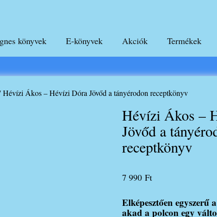
gnes könyvek
E-könyvek
Akciók
Termékek
 Hévízi Ákos – Hévízi Dóra Jövőd a tányérodon receptkönyv
Hévízi Ákos – 
Jövőd a tányéro
receptkönyv
7 990
Ft
Elképesztően egyszerű a
akad a polcon egy válto