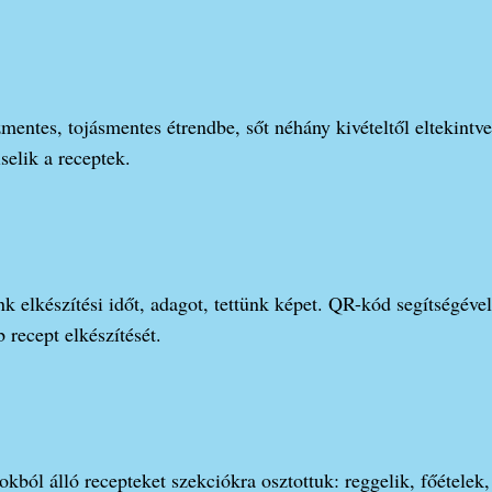
mentes, tojásmentes étrendbe, sőt néhány kivételtől eltekintve 
selik a receptek.
k elkészítési időt, adagot, tettünk képet. QR-kód segítségéve
recept elkészítését.
kból álló recepteket szekciókra osztottuk: reggelik, főételek, 