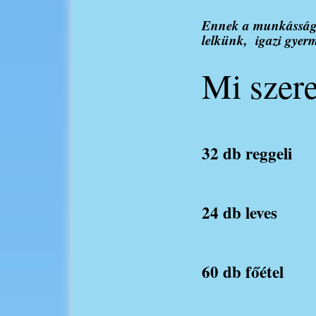
Ennek a munkásságna
lelkünk, igazi gyer
Mi szere
32 db reggeli
24 db leves
60 db főétel