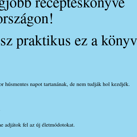
egjobb recepteskönyve
rszágon!
sz praktikus ez a köny
or húsmentes napot tartanának, de nem tudják hol kezdjék.
,
e adjátok fel az új életmódotokat.