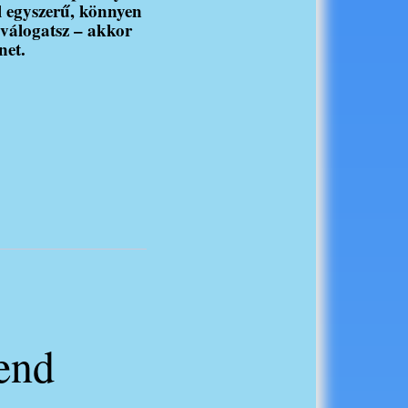
l egyszerű, könnyen
 válogatsz – akkor
net.
rend