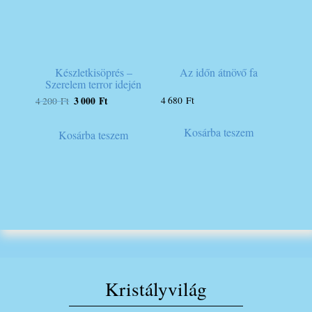
Készletkisöprés –
Az időn átnövő fa
Szerelem terror idején
Original
Current
4 680
Ft
3 000
Ft
4 200
Ft
price
price
was:
is:
Kosárba teszem
Kosárba teszem
4
3
200 Ft.
000 Ft.
Kristályvilág