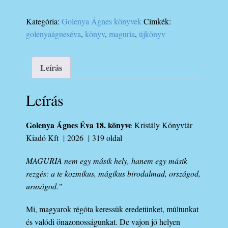
MAGYAR
KÓDJAI-
Kategória:
Golenya Ágnes könyvek
Címkék:
Golenya
golenyaágneséva
,
könyv
,
maguria
,
újkönyv
Ágnes
Éva
legújabb
Leírás
könyve
mennyiség
Leírás
Golenya Ágnes Éva 18. könyve
Kristály Könyvtár
Kiadó Kft | 2026 | 319 oldal
MAGURIA nem egy másik hely, hanem egy másik
rezgés: a te kozmikus, mágikus birodalmad, országod,
uruságod.”
Mi, magyarok régóta keressük eredetünket, múltunkat
és valódi önazonosságunkat. De vajon jó helyen