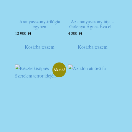
Aranyasszony-trilógia
Az aranyasszony útja –
egyben
Golenya Ágnes Éva első
könyve
12 900
Ft
4 300
Ft
Kosárba teszem
Kosárba teszem
Akció!