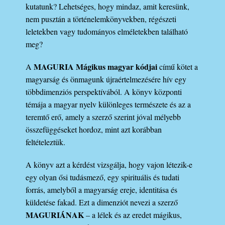
kutatunk? Lehetséges, hogy mindaz, amit keresünk,
nem pusztán a történelemkönyvekben, régészeti
leletekben vagy tudományos elméletekben található
meg?
MAGURIA Mágikus magyar kódjai
A
című kötet a
magyarság és önmagunk újraértelmezésére hív egy
többdimenziós perspektívából. A könyv központi
témája a magyar nyelv különleges természete és az a
teremtő erő, amely a szerző szerint jóval mélyebb
összefüggéseket hordoz, mint azt korábban
feltételeztük.
A könyv azt a kérdést vizsgálja, hogy vajon létezik-e
egy olyan ősi tudásmező, egy spirituális és tudati
forrás, amelyből a magyarság ereje, identitása és
küldetése fakad. Ezt a dimenziót nevezi a szerző
MAGURIÁNAK
– a lélek és az eredet mágikus,