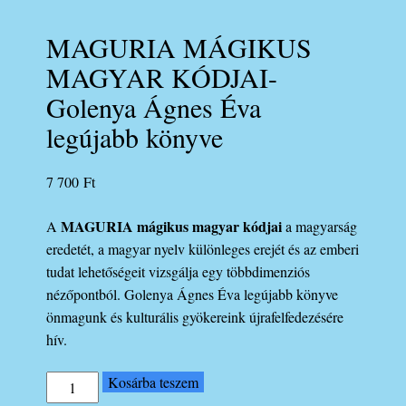
MAGURIA MÁGIKUS
MAGYAR KÓDJAI-
Golenya Ágnes Éva
legújabb könyve
7 700
Ft
MAGURIA mágikus magyar kódjai
A
a magyarság
eredetét, a magyar nyelv különleges erejét és az emberi
tudat lehetőségeit vizsgálja egy többdimenziós
nézőpontból. Golenya Ágnes Éva legújabb könyve
önmagunk és kulturális gyökereink újrafelfedezésére
hív.
MAGURIA
Kosárba teszem
MÁGIKUS