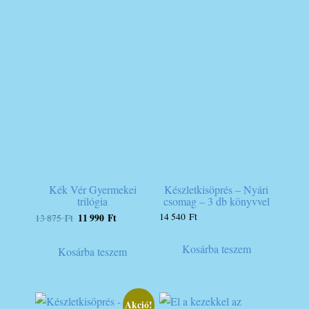
Kék Vér Gyermekei
Készletkisöprés – Nyári
trilógia
csomag – 3 db könyvvel
Original
Current
14 540
Ft
11 990
Ft
13 875
Ft
price
price
was:
is:
Kosárba teszem
Kosárba teszem
13
11
875 Ft.
990 Ft.
Akció!