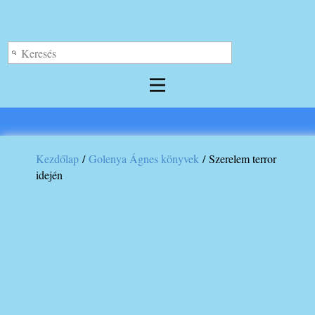
Log out
Kezdőlap
/
Golenya Ágnes könyvek
/ Szerelem terror
idején