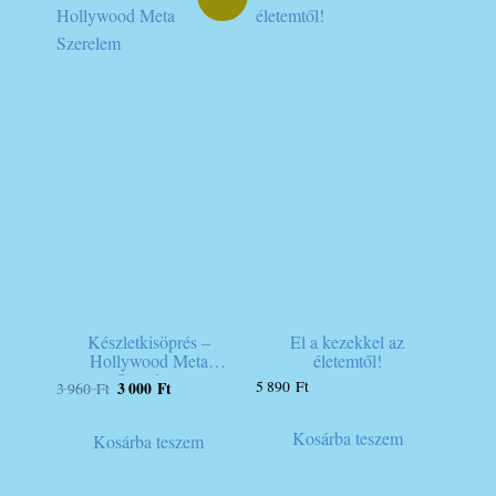
Készletkisöprés –
El a kezekkel az
Hollywood Meta
életemtől!
Szerelem
Original
Current
5 890
Ft
3 000
Ft
3 960
Ft
price
price
was:
is:
Kosárba teszem
Kosárba teszem
3
3
960 Ft.
000 Ft.